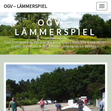
Skip
OGV – LÄMMERSPIEL
Togg
to
navig
content
OGV –
LÄMMERSPIEL
Das Gartenbeet Ist Der Beweis, Dass Sich Die Erde Nicht
Dreht. Es Muss Noch Immer Umgegraben Werden.