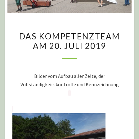
DAS
DAS KOMPETENZTEAM
KOMPETENZTEAM
AM 20. JULI 2019
AM
20.
JULI
2019
Bilder vom Aufbau aller Zelte, der
Vollständigkeitskontrolle und Kennzeichnung