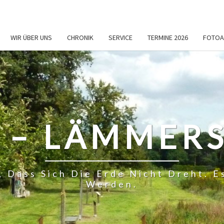
WIR ÜBER UNS
CHRONIK
SERVICE
TERMINE 2026
FOTOA
 – LÄMMERS
, Dass Sich Die Erde Nicht Dreht.
Werden.