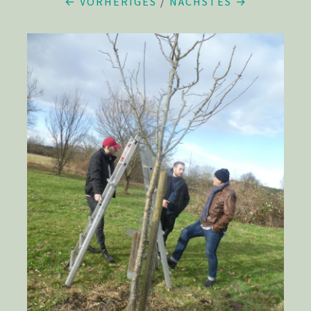
← VORHERIGES
/
NÄCHSTES →