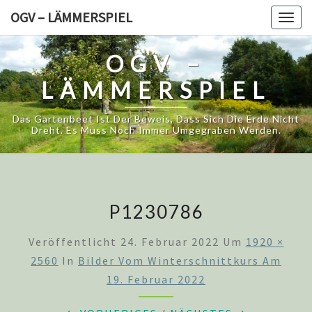
Skip
OGV – LÄMMERSPIEL
Togg
to
navig
content
OGV –
LÄMMERSPIEL
Das Gartenbeet Ist Der Beweis, Dass Sich Die Erde Nicht
Dreht. Es Muss Noch Immer Umgegraben Werden.
P1230786
Veröffentlicht
24. Februar 2022
Um
1920 ×
2560
In
Bilder Vom Winterschnittkurs Am
19. Februar 2022