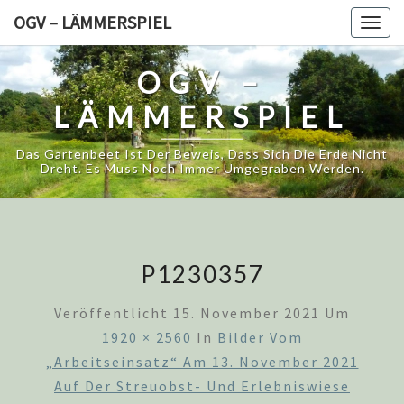
Skip
OGV – LÄMMERSPIEL
Togg
to
navig
content
OGV –
LÄMMERSPIEL
Das Gartenbeet Ist Der Beweis, Dass Sich Die Erde Nicht
Dreht. Es Muss Noch Immer Umgegraben Werden.
P1230357
Veröffentlicht
15. November 2021
Um
1920 × 2560
In
Bilder Vom
„Arbeitseinsatz“ Am 13. November 2021
Auf Der Streuobst- Und Erlebniswiese