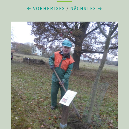
← VORHERIGES
/
NÄCHSTES →