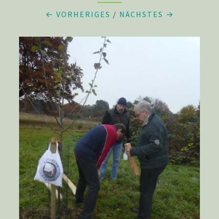
← VORHERIGES
/
NÄCHSTES →