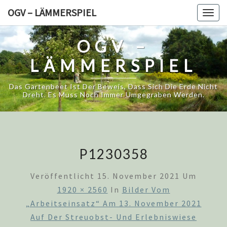
Skip
OGV – LÄMMERSPIEL
Togg
to
navig
content
OGV –
LÄMMERSPIEL
Das Gartenbeet Ist Der Beweis, Dass Sich Die Erde Nicht
Dreht. Es Muss Noch Immer Umgegraben Werden.
P1230358
Veröffentlicht
15. November 2021
Um
1920 × 2560
In
Bilder Vom
„Arbeitseinsatz“ Am 13. November 2021
Auf Der Streuobst- Und Erlebniswiese