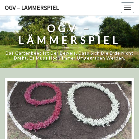
Skip
OGV – LÄMMERSPIEL
Togg
to
navig
content
OGV –
LÄMMERSPIEL
Das Gartenbeet Ist Der Beweis, Dass Sich Die Erde Nicht
Dreht. Es Muss Noch Immer Umgegraben Werden.