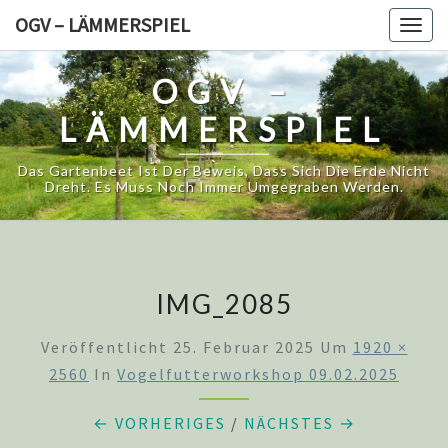
Skip
OGV – LÄMMERSPIEL
Togg
to
navig
content
OGV –
LÄMMERSPIEL
Das Gartenbeet Ist Der Beweis, Dass Sich Die Erde Nicht
Dreht. Es Muss Noch Immer Umgegraben Werden.
IMG_2085
Veröffentlicht
25. Februar 2025
Um
1920 ×
2560
In
Vogelfutterworkshop 09.02.2025
← VORHERIGES
/
NÄCHSTES →