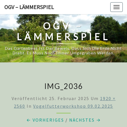
Skip
OGV – LÄMMERSPIEL
Togg
to
navig
content
OGV –
LÄMMERSPIEL
Das Gartenbeet Ist Der Beweis, Dass Sich Die Erde Nicht
Dreht. Es Muss Noch Immer Umgegraben Werden.
IMG_2036
Veröffentlicht
25. Februar 2025
Um
1920 ×
2560
In
Vogelfutterworkshop 09.02.2025
← VORHERIGES
/
NÄCHSTES →