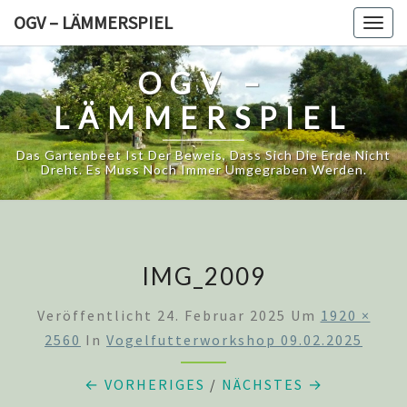
Skip
OGV – LÄMMERSPIEL
Togg
to
navig
content
OGV –
LÄMMERSPIEL
Das Gartenbeet Ist Der Beweis, Dass Sich Die Erde Nicht
Dreht. Es Muss Noch Immer Umgegraben Werden.
IMG_2009
Veröffentlicht
24. Februar 2025
Um
1920 ×
2560
In
Vogelfutterworkshop 09.02.2025
← VORHERIGES
/
NÄCHSTES →