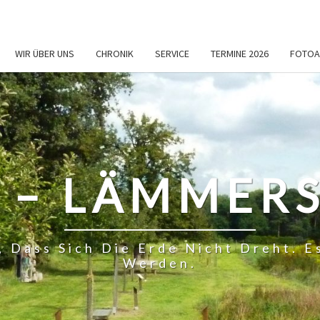
WIR ÜBER UNS
CHRONIK
SERVICE
TERMINE 2026
FOTOA
 – LÄMMERS
, Dass Sich Die Erde Nicht Dreht.
Werden.