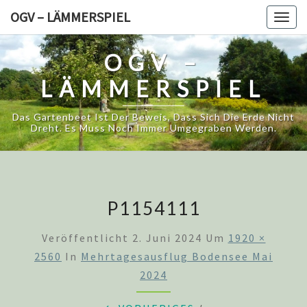
Skip
OGV – LÄMMERSPIEL
Togg
to
navig
content
OGV –
LÄMMERSPIEL
Das Gartenbeet Ist Der Beweis, Dass Sich Die Erde Nicht
Dreht. Es Muss Noch Immer Umgegraben Werden.
P1154111
Veröffentlicht
2. Juni 2024
Um
1920 ×
2560
In
Mehrtagesausflug Bodensee Mai
2024