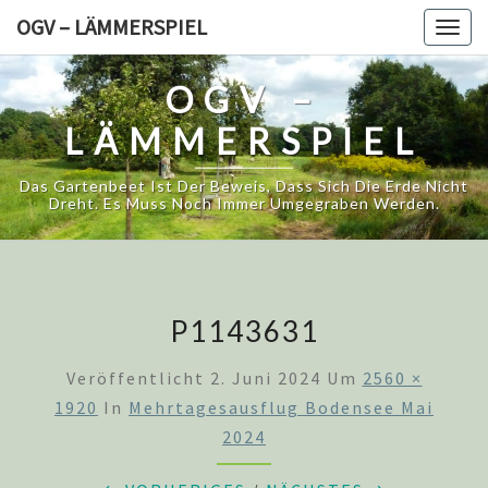
Skip
OGV – LÄMMERSPIEL
Togg
to
navig
content
OGV –
LÄMMERSPIEL
Das Gartenbeet Ist Der Beweis, Dass Sich Die Erde Nicht
Dreht. Es Muss Noch Immer Umgegraben Werden.
P1143631
Veröffentlicht
2. Juni 2024
Um
2560 ×
1920
In
Mehrtagesausflug Bodensee Mai
2024