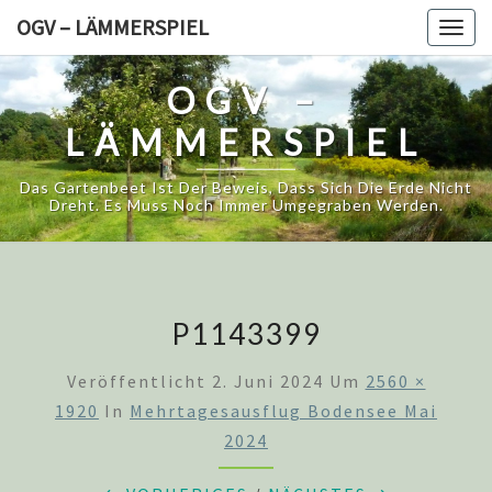
Skip
OGV – LÄMMERSPIEL
Togg
to
navig
content
OGV –
LÄMMERSPIEL
Das Gartenbeet Ist Der Beweis, Dass Sich Die Erde Nicht
Dreht. Es Muss Noch Immer Umgegraben Werden.
P1143399
Veröffentlicht
2. Juni 2024
Um
2560 ×
1920
In
Mehrtagesausflug Bodensee Mai
2024