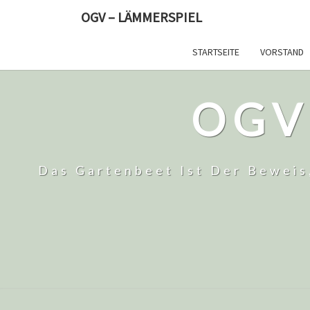
Skip
OGV – LÄMMERSPIEL
to
content
STARTSEITE
VORSTAND
OGV
Das Gartenbeet Ist Der Beweis