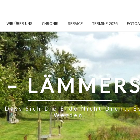
WIR ÜBER UNS
CHRONIK
SERVICE
TERMINE 2026
FOTOA
 – LÄMMERS
, Dass Sich Die Erde Nicht Dreht.
Werden.