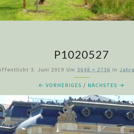
P1020527
öffentlicht
3. Juni 2019
Um
3648 × 2736
In
Jahr
← VORHERIGES
/
NÄCHSTES →