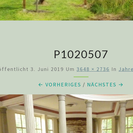
P1020507
öffentlicht
3. Juni 2019
Um
3648 × 2736
In
Jahr
← VORHERIGES
/
NÄCHSTES →