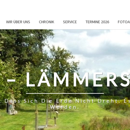
WIR ÜBER UNS
CHRONIK
SERVICE
TERMINE 2026
FOTOA
 – LÄMMERS
, Dass Sich Die Erde Nicht Dreht.
Werden.