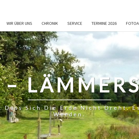
WIR ÜBER UNS
CHRONIK
SERVICE
TERMINE 2026
FOTOA
 – LÄMMERS
, Dass Sich Die Erde Nicht Dreht.
Werden.