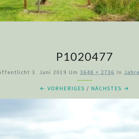
P1020477
öffentlicht
3. Juni 2019
Um
3648 × 2736
In
Jahr
← VORHERIGES
/
NÄCHSTES →