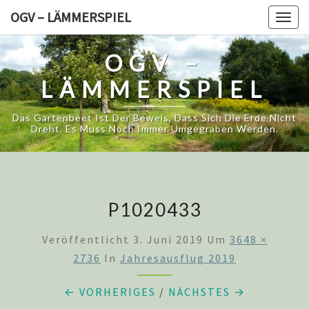
Skip
OGV – LÄMMERSPIEL
Togg
to
navig
content
OGV –
LÄMMERSPIEL
Das Gartenbeet Ist Der Beweis, Dass Sich Die Erde Nicht
Dreht. Es Muss Noch Immer Umgegraben Werden.
P1020433
Veröffentlicht
3. Juni 2019
Um
3648 ×
2736
In
Jahresausflug 2019
← VORHERIGES
/
NÄCHSTES →