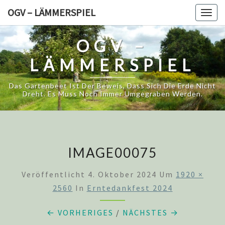
Skip
OGV – LÄMMERSPIEL
Togg
to
navig
content
OGV –
LÄMMERSPIEL
Das Gartenbeet Ist Der Beweis, Dass Sich Die Erde Nicht
Dreht. Es Muss Noch Immer Umgegraben Werden.
IMAGE00075
Veröffentlicht
4. Oktober 2024
Um
1920 ×
2560
In
Erntedankfest 2024
← VORHERIGES
/
NÄCHSTES →