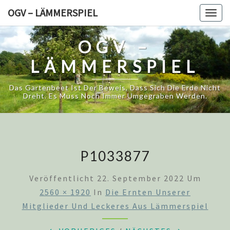
Skip
OGV – LÄMMERSPIEL
Togg
to
navig
content
OGV –
LÄMMERSPIEL
Das Gartenbeet Ist Der Beweis, Dass Sich Die Erde Nicht
Dreht. Es Muss Noch Immer Umgegraben Werden.
P1033877
Veröffentlicht
22. September 2022
Um
2560 × 1920
In
Die Ernten Unserer
Mitglieder Und Leckeres Aus Lämmerspiel