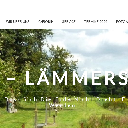
WIR ÜBER UNS
CHRONIK
SERVICE
TERMINE 2026
FOTOA
 – LÄMMERS
, Dass Sich Die Erde Nicht Dreht.
Werden.