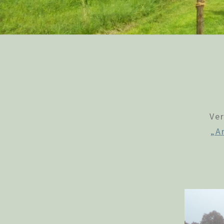
Ve
„A