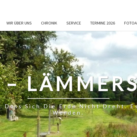
WIR ÜBER UNS
CHRONIK
SERVICE
TERMINE 2026
FOTOA
 – LÄMMERS
, Dass Sich Die Erde Nicht Dreht.
Werden.