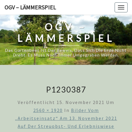
Skip
OGV – LÄMMERSPIEL
Togg
to
navig
content
OGV –
LÄMMERSPIEL
Das Gartenbeet Ist Der Beweis, Dass Sich Die Erde Nicht
Dreht. Es Muss Noch Immer Umgegraben Werden.
P1230387
Veröffentlicht
15. November 2021
Um
2560 × 1920
In
Bilder Vom
„Arbeitseinsatz“ Am 13. November 2021
Auf Der Streuobst- Und Erlebniswiese