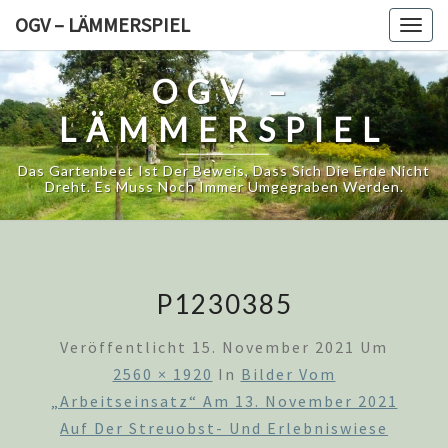
Skip
OGV – LÄMMERSPIEL
Togg
to
navig
content
OGV –
LÄMMERSPIEL
Das Gartenbeet Ist Der Beweis, Dass Sich Die Erde Nicht
Dreht. Es Muss Noch Immer Umgegraben Werden.
P1230385
Veröffentlicht
15. November 2021
Um
2560 × 1920
In
Bilder Vom
„Arbeitseinsatz“ Am 13. November 2021
Auf Der Streuobst- Und Erlebniswiese