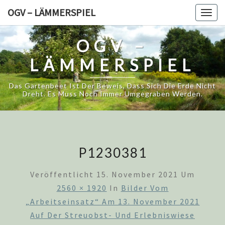
Skip
OGV – LÄMMERSPIEL
Togg
to
navig
content
OGV –
LÄMMERSPIEL
Das Gartenbeet Ist Der Beweis, Dass Sich Die Erde Nicht
Dreht. Es Muss Noch Immer Umgegraben Werden.
P1230381
Veröffentlicht
15. November 2021
Um
2560 × 1920
In
Bilder Vom
„Arbeitseinsatz“ Am 13. November 2021
Auf Der Streuobst- Und Erlebniswiese