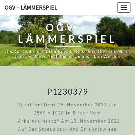
Skip
OGV – LÄMMERSPIEL
Togg
to
navig
content
OGV –
LÄMMERSPIEL
Das Gartenbeet Ist Der Beweis, Dass Sich Die Erde Nicht
Dreht. Es Muss Noch Immer Umgegraben Werden.
P1230379
Veröffentlicht
15. November 2021
Um
2560 × 1920
In
Bilder Vom
„Arbeitseinsatz“ Am 13. November 2021
Auf Der Streuobst- Und Erlebniswiese