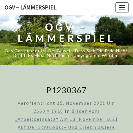
Skip
OGV – LÄMMERSPIEL
Togg
to
navig
content
OGV –
LÄMMERSPIEL
Das Gartenbeet Ist Der Beweis, Dass Sich Die Erde Nicht
Dreht. Es Muss Noch Immer Umgegraben Werden.
P1230367
Veröffentlicht
15. November 2021
Um
2560 × 1920
In
Bilder Vom
„Arbeitseinsatz“ Am 13. November 2021
Auf Der Streuobst- Und Erlebniswiese