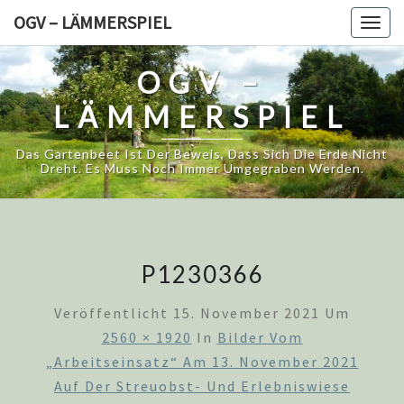
Skip
OGV – LÄMMERSPIEL
Togg
to
navig
content
OGV –
LÄMMERSPIEL
Das Gartenbeet Ist Der Beweis, Dass Sich Die Erde Nicht
Dreht. Es Muss Noch Immer Umgegraben Werden.
P1230366
Veröffentlicht
15. November 2021
Um
2560 × 1920
In
Bilder Vom
„Arbeitseinsatz“ Am 13. November 2021
Auf Der Streuobst- Und Erlebniswiese