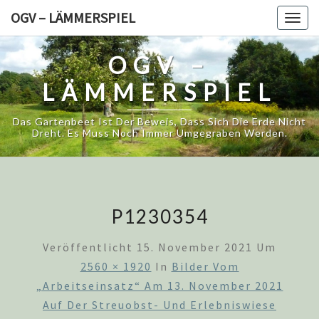
Skip
OGV – LÄMMERSPIEL
Togg
to
navig
content
OGV –
LÄMMERSPIEL
Das Gartenbeet Ist Der Beweis, Dass Sich Die Erde Nicht
Dreht. Es Muss Noch Immer Umgegraben Werden.
P1230354
Veröffentlicht
15. November 2021
Um
2560 × 1920
In
Bilder Vom
„Arbeitseinsatz“ Am 13. November 2021
Auf Der Streuobst- Und Erlebniswiese