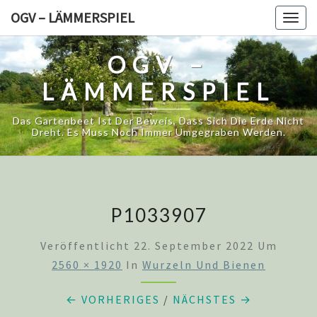
Skip
OGV – LÄMMERSPIEL
Togg
to
navig
content
OGV –
LÄMMERSPIEL
Das Gartenbeet Ist Der Beweis, Dass Sich Die Erde Nicht
Dreht. Es Muss Noch Immer Umgegraben Werden.
P1033907
Veröffentlicht
22. September 2022
Um
2560 × 1920
In
Wurzeln Und Bienen
← VORHERIGES
/
NÄCHSTES →