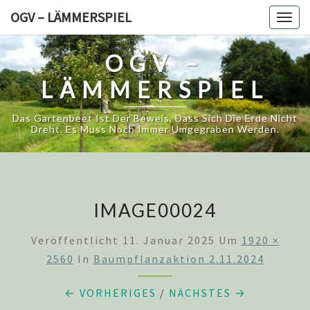
Skip
OGV – LÄMMERSPIEL
Togg
to
navig
content
OGV –
LÄMMERSPIEL
Das Gartenbeet Ist Der Beweis, Dass Sich Die Erde Nicht
Dreht. Es Muss Noch Immer Umgegraben Werden.
IMAGE00024
Veröffentlicht
11. Januar 2025
Um
1920 ×
2560
In
Baumpflanzaktion 2.11.2024
← VORHERIGES
/
NÄCHSTES →