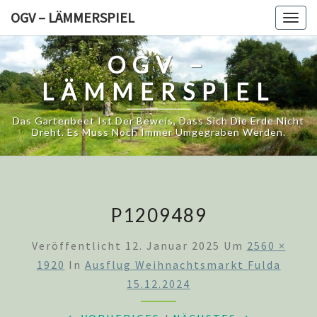
Skip
OGV – LÄMMERSPIEL
Togg
to
navig
content
OGV –
LÄMMERSPIEL
Das Gartenbeet Ist Der Beweis, Dass Sich Die Erde Nicht
Dreht. Es Muss Noch Immer Umgegraben Werden.
P1209489
Veröffentlicht
12. Januar 2025
Um
2560 ×
1920
In
Ausflug Weihnachtsmarkt Fulda
15.12.2024