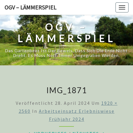
Skip
OGV – LÄMMERSPIEL
Togg
to
navig
content
OGV –
LÄMMERSPIEL
Das Gartenbeet Ist Der Beweis, Dass Sich Die Erde Nicht
Dreht. Es Muss Noch Immer Umgegraben Werden.
IMG_1871
Veröffentlicht
28. April 2024
Um
1920 ×
2560
In
Arbeitseinsatz Erlebniswiese
Frühjahr 2024