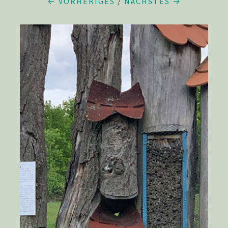
← VORHERIGES
/
NÄCHSTES →