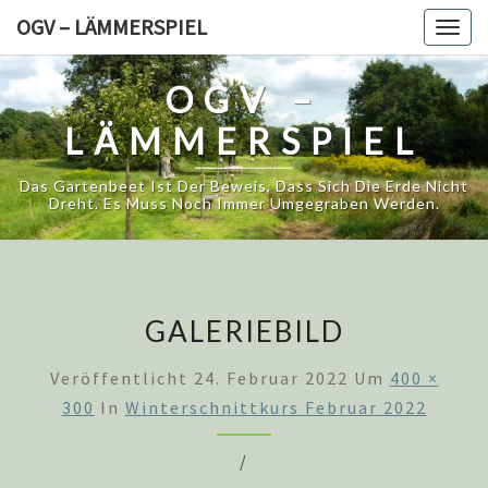
Skip
OGV – LÄMMERSPIEL
Togg
to
navig
content
OGV –
LÄMMERSPIEL
Das Gartenbeet Ist Der Beweis, Dass Sich Die Erde Nicht
Dreht. Es Muss Noch Immer Umgegraben Werden.
GALERIEBILD
Veröffentlicht
24. Februar 2022
Um
400 ×
300
In
Winterschnittkurs Februar 2022
/