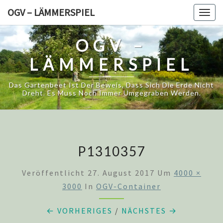
Skip
OGV – LÄMMERSPIEL
Togg
to
navig
content
OGV –
LÄMMERSPIEL
Das Gartenbeet Ist Der Beweis, Dass Sich Die Erde Nicht
Dreht. Es Muss Noch Immer Umgegraben Werden.
P1310357
Veröffentlicht
27. August 2017
Um
4000 ×
3000
In
OGV-Container
← VORHERIGES
/
NÄCHSTES →