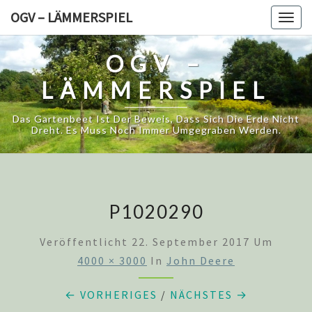
Skip
OGV – LÄMMERSPIEL
Togg
to
navig
content
OGV –
LÄMMERSPIEL
Das Gartenbeet Ist Der Beweis, Dass Sich Die Erde Nicht
Dreht. Es Muss Noch Immer Umgegraben Werden.
P1020290
Veröffentlicht
22. September 2017
Um
4000 × 3000
In
John Deere
← VORHERIGES
/
NÄCHSTES →