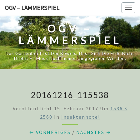
Skip
OGV – LÄMMERSPIEL
Togg
to
navig
content
OGV –
LÄMMERSPIEL
Das Gartenbeet Ist Der Beweis, Dass Sich Die Erde Nicht
Dreht. Es Muss Noch Immer Umgegraben Werden.
20161216_115538
Veröffentlicht
15. Februar 2017
Um
1536 ×
2560
In
Insektenhotel
← VORHERIGES
/
NÄCHSTES →