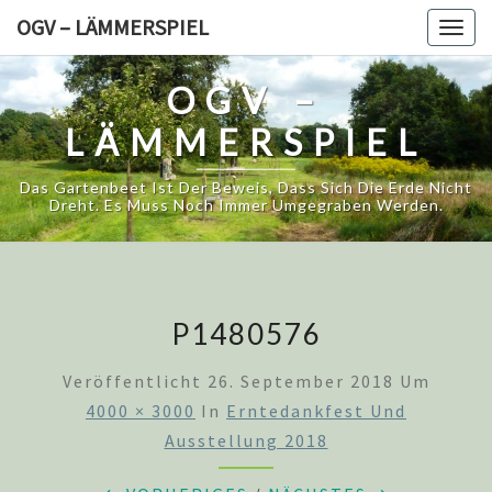
Skip
OGV – LÄMMERSPIEL
Togg
to
navig
content
OGV –
LÄMMERSPIEL
Das Gartenbeet Ist Der Beweis, Dass Sich Die Erde Nicht
Dreht. Es Muss Noch Immer Umgegraben Werden.
P1480576
Veröffentlicht
26. September 2018
Um
4000 × 3000
In
Erntedankfest Und
Ausstellung 2018