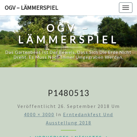
Skip
OGV – LÄMMERSPIEL
Togg
to
navig
content
OGV –
LÄMMERSPIEL
Das Gartenbeet Ist Der Beweis, Dass Sich Die Erde Nicht
Dreht. Es Muss Noch Immer Umgegraben Werden.
P1480513
Veröffentlicht
26. September 2018
Um
4000 × 3000
In
Erntedankfest Und
Ausstellung 2018