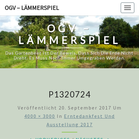
Skip
OGV – LÄMMERSPIEL
Togg
to
navig
content
OGV –
LÄMMERSPIEL
Das Gartenbeet Ist Der Beweis, Dass Sich Die Erde Nicht
Dreht. Es Muss Noch Immer Umgegraben Werden.
P1320724
Veröffentlicht
20. September 2017
Um
4000 × 3000
In
Erntedankfest Und
Ausstellung 2017