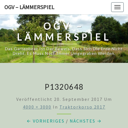
Skip
OGV – LÄMMERSPIEL
Togg
to
navig
content
OGV –
LÄMMERSPIEL
Das Gartenbeet Ist Der Beweis, Dass Sich Die Erde Nicht
Dreht. Es Muss Noch Immer Umgegraben Werden.
P1320648
Veröffentlicht
20. September 2017
Um
4000 × 3000
In
Traktorkorso 2017
← VORHERIGES
/
NÄCHSTES →