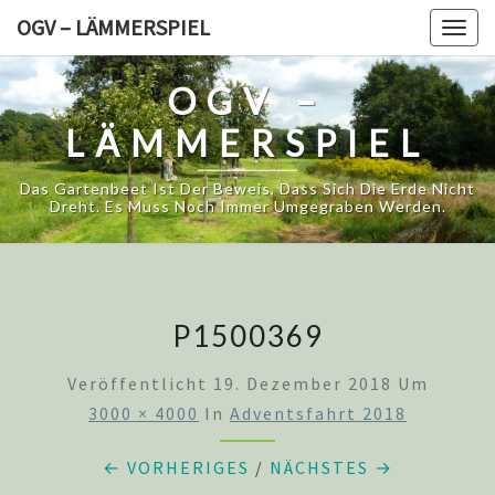
Skip
OGV – LÄMMERSPIEL
Togg
to
navig
content
OGV –
LÄMMERSPIEL
Das Gartenbeet Ist Der Beweis, Dass Sich Die Erde Nicht
Dreht. Es Muss Noch Immer Umgegraben Werden.
P1500369
Veröffentlicht
19. Dezember 2018
Um
3000 × 4000
In
Adventsfahrt 2018
← VORHERIGES
/
NÄCHSTES →