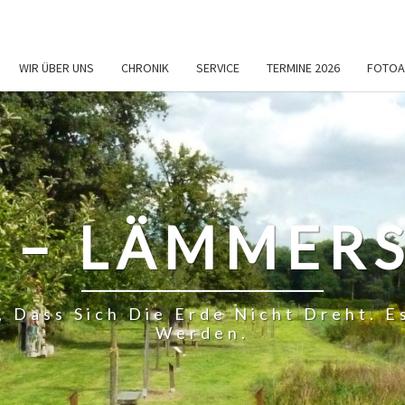
WIR ÜBER UNS
CHRONIK
SERVICE
TERMINE 2026
FOTOA
 – LÄMMERS
, Dass Sich Die Erde Nicht Dreht.
Werden.