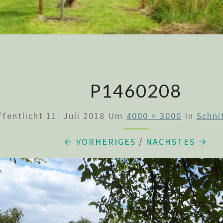
P1460208
ffentlicht
11. Juli 2018
Um
4000 × 3000
In
Schni
← VORHERIGES
/
NÄCHSTES →