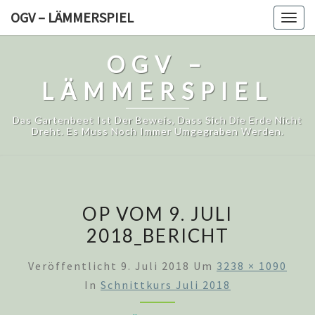
Skip
OGV – LÄMMERSPIEL
Togg
to
navig
content
OGV –
LÄMMERSPIEL
Das Gartenbeet Ist Der Beweis, Dass Sich Die Erde Nicht
Dreht. Es Muss Noch Immer Umgegraben Werden.
OP VOM 9. JULI
2018_BERICHT
Veröffentlicht
9. Juli 2018
Um
3238 × 1090
In
Schnittkurs Juli 2018